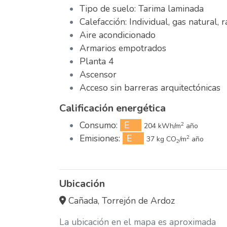
Tipo de suelo: Tarima laminada
Calefacción: Individual, gas natural, 
Aire acondicionado
Armarios empotrados
Planta 4
Ascensor
Acceso sin barreras arquitectónicas
Calificación energética
Consumo:
E
2
204 kWh/m
año
Emisiones:
E
2
37 kg CO
/m
año
2
Ubicación
Cañada, Torrejón de Ardoz
La ubicación en el mapa es aproximada